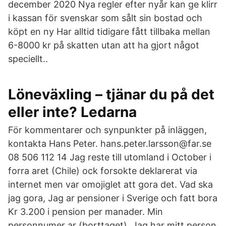
december 2020 Nya regler efter nyår kan ge klirr
i kassan för svenskar som sålt sin bostad och
köpt en ny Har alltid tidigare fått tillbaka mellan
6-8000 kr på skatten utan att ha gjort något
speciellt..
Löneväxling – tjänar du på det
eller inte? Ledarna
För kommentarer och synpunkter på inläggen,
kontakta Hans Peter. hans.peter.larsson@far.se
08 506 112 14 Jag reste till utomland i October i
forra aret (Chile) ock forsokte deklarerat via
internet men var omojiglet att gora det. Vad ska
jag gora, Jag ar pensioner i Sverige och fatt bora
Kr 3.200 i pension per manader. Min
personnumer ar (borttaget). Jag har mitt person