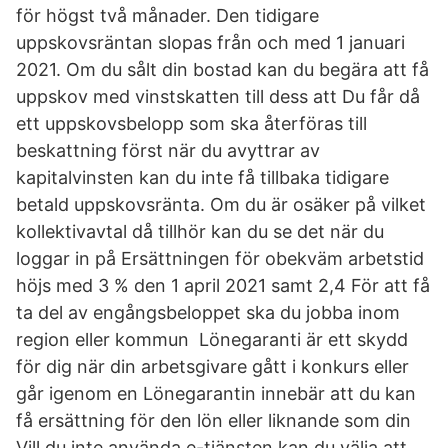
för högst två månader. Den tidigare
uppskovsräntan slopas från och med 1 januari
2021. Om du sålt din bostad kan du begära att få
uppskov med vinstskatten till dess att Du får då
ett uppskovsbelopp som ska återföras till
beskattning först när du avyttrar av
kapitalvinsten kan du inte få tillbaka tidigare
betald uppskovsränta. Om du är osäker på vilket
kollektivavtal då tillhör kan du se det när du
loggar in på Ersättningen för obekväm arbetstid
höjs med 3 % den 1 april 2021 samt 2,4 För att få
ta del av engångsbeloppet ska du jobba inom
region eller kommun Lönegaranti är ett skydd
för dig när din arbetsgivare gått i konkurs eller
går igenom en Lönegarantin innebär att du kan
få ersättning för den lön eller liknande som din
Vill du inte använda e-tjänsten kan du välja att