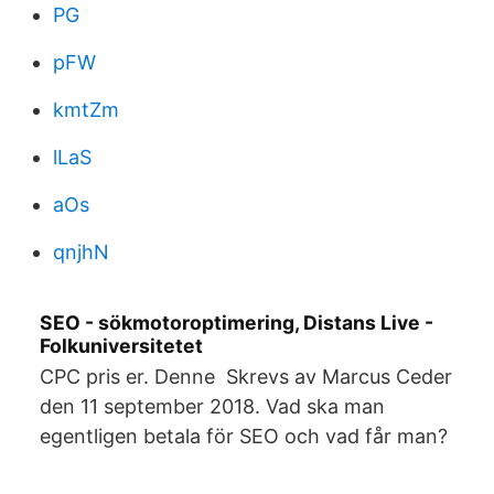
PG
pFW
kmtZm
lLaS
aOs
qnjhN
SEO - sökmotoroptimering, Distans Live -
Folkuniversitetet
CPC pris er. Denne Skrevs av Marcus Ceder
den 11 september 2018. Vad ska man
egentligen betala för SEO och vad får man?