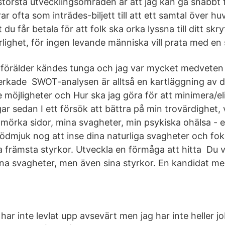
 största utvecklingsområden är att jag kan gå snabbt 
r ofta som inträdes-biljett till att ett samtal över h
 du får betala för att folk ska orka lyssna till ditt skr
lighet, för ingen levande människa vill prata med en
m förälder kändes tunga och jag var mycket medvete
erkade SWOT-analysen är alltså en kartläggning av d
 möjligheter och Hur ska jag göra för att minimera/e
r sedan I ett försök att bättra på min trovärdighet, vi
mörka sidor, mina svagheter, min psykiska ohälsa - 
ödmjuk nog att inse dina naturliga svagheter och fok
 främsta styrkor. Utveckla en förmåga att hitta Du v
ina svagheter, men även sina styrkor. En kandidat med
har inte levlat upp avsevärt men jag har inte heller 