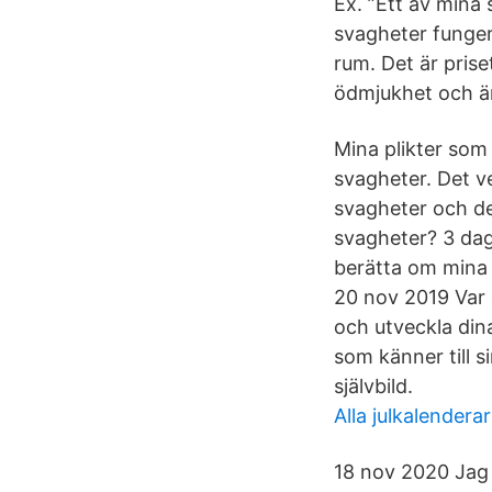
Ex. ”Ett av mina
svagheter fungera
rum. Det är priset
ödmjukhet och är
Mina plikter so
svagheter. Det v
svagheter och de
svagheter? 3 daga
berätta om mina 
20 nov 2019 Var 
och utveckla dina
som känner till s
självbild.
Alla julkalenderar
18 nov 2020 Jag 