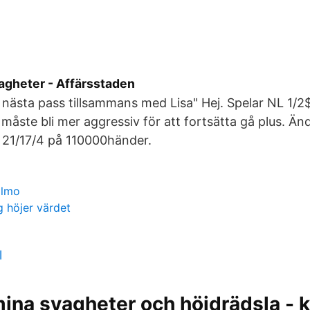
vagheter - Affärsstaden
nästa pass tillsammans med Lisa" Hej. Spelar NL 1/2$
 måste bli mer aggressiv för att fortsätta gå plus. Än
 21/17/4 på 110000händer.
almo
g höjer värdet
l
ina svagheter och höjdrädsla - kl