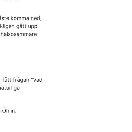
måste komma ned,
rkligen gått upp
ch hälsosammare
r fått frågan “Vad
aturliga
 Öhlin.