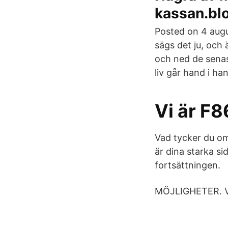
kassan.bl
Posted on 4 aug
sägs det ju, och 
och ned de senas
liv går hand i h
Vi är F8
Vad tycker du om 
är dina starka s
fortsättningen.
MÖJLIGHETER. Vad