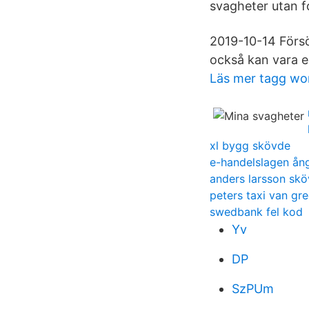
svagheter utan f
2019-10-14 Försök
också kan vara e
Läs mer tagg wo
xl bygg skövde
e-handelslagen ång
anders larsson sk
peters taxi van gr
swedbank fel kod
Yv
DP
SzPUm