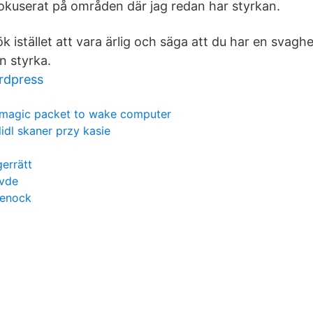
okuserat på områden där jag redan har styrkan.
 istället att vara ärlig och säga att du har en svag
n styrka.
rdpress
magic packet to wake computer
lidl skaner przy kasie
errätt
övde
eenock