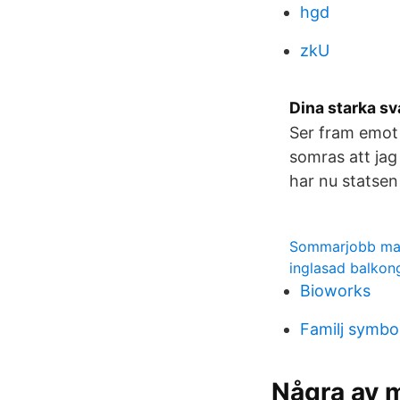
hgd
zkU
Dina starka s
Ser fram emot 
somras att jag
har nu statsen
Sommarjobb m
inglasad balkon
Bioworks
Familj symbo
Några av m