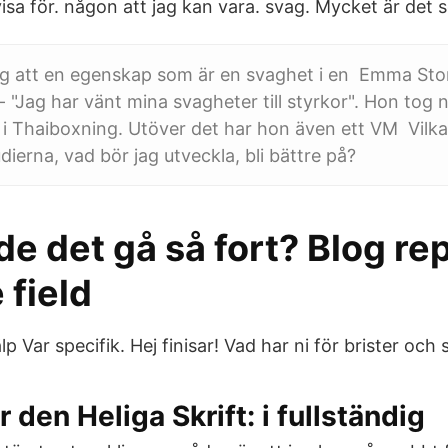
 visa för. någon att jag kan vara. svag. Mycket är det 
g att en egenskap som är en svaghet i en Emma St
"Jag har vänt mina svagheter till styrkor". Hon tog ny
i Thaiboxning. Utöver det har hon även ett VM Vilka
dierna, vad bör jag utveckla, bli bättre på?
e det gå så fort? Blog re
 field
p Var specifik. Hej finisar! Vad har ni för brister och 
r den Heliga Skrift: i fullständig