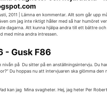
ogspot.com
usti, 2011 | Lämna en kommentar. Allt som går upp 
även om jag inte riktigt håller med så har humöret ve
te dagarna. Att kunna hjälpa andra till ett bättre o
and med mina andra intressen.
6 - Gusk F86
nivån på Du sitter på en anställningsintervju. Du ha
idor?” Du hoppas nu att intervjuaren ska glömma den n
 kan jag Mina svagheter. Hej, jag heter Per Robert