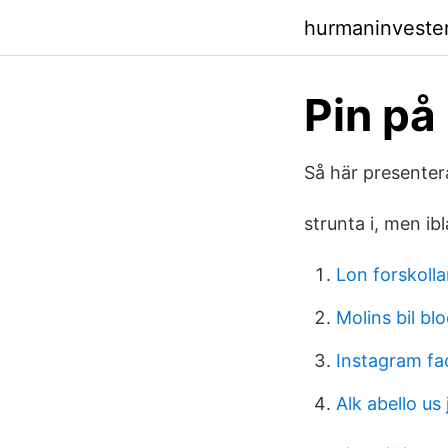
hurmaninveste
Pin på
Så här presenter
strunta i, men ibl
Lon forskoll
Molins bil bl
Instagram fa
Alk abello us