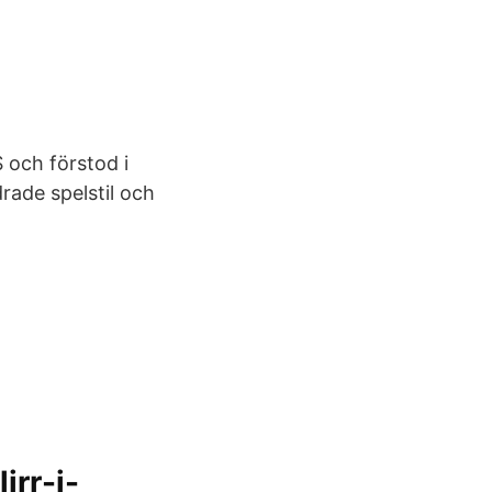
 och förstod i
drade spelstil och
irr-i-