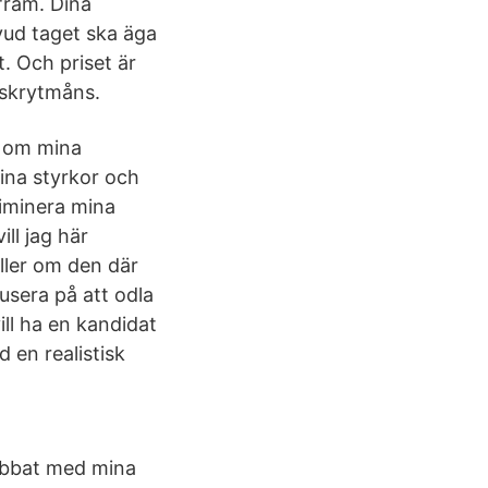
fram. Dina
uvud taget ska äga
yt. Och priset är
 skrytmåns.
n om mina
ina styrkor och
liminera mina
ll jag här
eller om den där
usera på att odla
ill ha en kandidat
 en realistisk
jobbat med mina