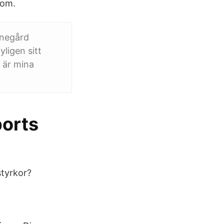
som.
onegård
ligen sitt
 är mina
ports
styrkor?