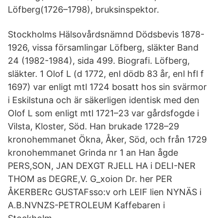
Löfberg(1726–1798), bruksinspektor.
Stockholms Hälsovårdsnämnd Dödsbevis 1878-
1926, vissa församlingar Löfberg, släkter Band
24 (1982-1984), sida 499. Biografi. Löfberg,
släkter. 1 Olof L (d 1772, enl dödb 83 år, enl hfl f
1697) var enligt mtl 1724 bosatt hos sin svärmor
i Eskilstuna och är säkerligen identisk med den
Olof L som enligt mtl 1721–23 var gårdsfogde i
Vilsta, Kloster, Söd. Han brukade 1728–29
kronohemmanet Ökna, Åker, Söd, och från 1729
kronohemmanet Grinda nr 1 an Han ågde
PERS,SON, JAN DEXGT RJELL HA i DELI-NER
THOM as DEGRE,V. G_xoion Dr. her PER
ÅKERBERc GUSTAFsso:v orh LEIF lien NYNÄS i
A.B.NVNZS-PETROLEUM Kaffebaren i