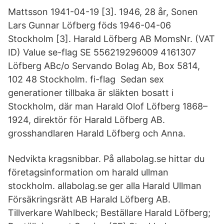
Mattsson 1941-04-19 [3]. 1946, 28 år, Sonen
Lars Gunnar Löfberg föds 1946-04-06
Stockholm [3]. Harald Löfberg AB MomsNr. (VAT
ID) Value se-flag SE 556219296009 4161307
Löfberg ABc/o Servando Bolag Ab, Box 5814,
102 48 Stockholm. fi-flag Sedan sex
generationer tillbaka är släkten bosatt i
Stockholm, där man Harald Olof Löfberg 1868–
1924, direktör för Harald Löfberg AB.
grosshandlaren Harald Löfberg och Anna.
Nedvikta kragsnibbar. På allabolag.se hittar du
företagsinformation om harald ullman
stockholm. allabolag.se ger alla Harald Ullman
Försäkringsrätt AB Harald Löfberg AB.
Tillverkare Wahlbeck; Beställare Harald Löfberg;