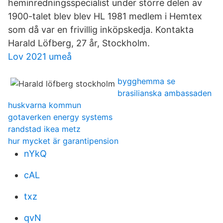
heminredningsspecialist under större delen av
1900-talet blev blev HL 1981 medlem i Hemtex
som då var en frivillig inköpskedja. Kontakta
Harald Löfberg, 27 år, Stockholm.
Lov 2021 umeå
bygghemma se
brasilianska ambassaden
huskvarna kommun
gotaverken energy systems
randstad ikea metz
hur mycket är garantipension
nYkQ
cAL
txz
qvN