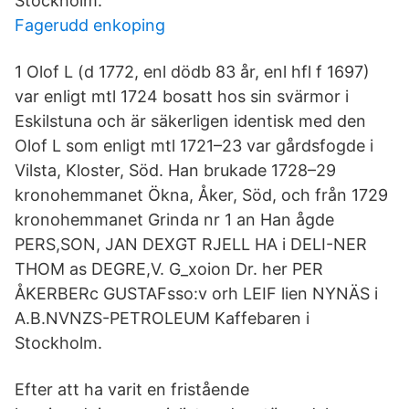
Stockholm.
Fagerudd enkoping
1 Olof L (d 1772, enl dödb 83 år, enl hfl f 1697)
var enligt mtl 1724 bosatt hos sin svärmor i
Eskilstuna och är säkerligen identisk med den
Olof L som enligt mtl 1721–23 var gårdsfogde i
Vilsta, Kloster, Söd. Han brukade 1728–29
kronohemmanet Ökna, Åker, Söd, och från 1729
kronohemmanet Grinda nr 1 an Han ågde
PERS,SON, JAN DEXGT RJELL HA i DELI-NER
THOM as DEGRE,V. G_xoion Dr. her PER
ÅKERBERc GUSTAFsso:v orh LEIF lien NYNÄS i
A.B.NVNZS-PETROLEUM Kaffebaren i
Stockholm.
Efter att ha varit en fristående