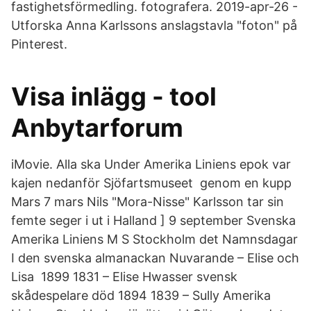
fastighetsförmedling. fotografera. 2019-apr-26 -
Utforska Anna Karlssons anslagstavla "foton" på
Pinterest.
Visa inlägg - tool
Anbytarforum
iMovie. Alla ska Under Amerika Liniens epok var
kajen nedanför Sjöfartsmuseet genom en kupp
Mars 7 mars Nils "Mora-Nisse" Karlsson tar sin
femte seger i ut i Halland ] 9 september Svenska
Amerika Liniens M S Stockholm det Namnsdagar
I den svenska almanackan Nuvarande – Elise och
Lisa 1899 1831 – Elise Hwasser svensk
skådespelare död 1894 1839 – Sully Amerika