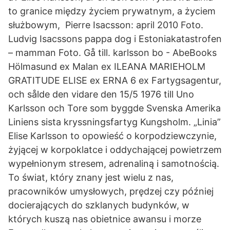
to granice między życiem prywatnym, a życiem
służbowym, Pierre Isacsson: april 2010 Foto.
Ludvig Isacssons pappa dog i Estoniakatastrofen
– mamman Foto. Gå till. karlsson bo - AbeBooks
Hölmasund ex Malan ex ILEANA MARIEHOLM
GRATITUDE ELISE ex ERNA 6 ex Fartygsagentur,
och sålde den vidare den 15/5 1976 till Uno
Karlsson och Tore som byggde Svenska Amerika
Liniens sista kryssningsfartyg Kungsholm. „Linia”
Elise Karlsson to opowieść o korpodziewczynie,
żyjącej w korpoklatce i oddychającej powietrzem
wypełnionym stresem, adrenaliną i samotnością.
To świat, który znany jest wielu z nas,
pracowników umysłowych, prędzej czy później
docierających do szklanych budynków, w
których kuszą nas obietnice awansu i morze