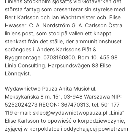
Liniens Stockholm sjösätts vid Götaverken det
största fartyg som presenterar sin styrelse med
Bert Karlsson och Ian Wachtmeister och Elise
Hwasser. C. A. Nordström G. A. Carlsson Östra
liniens post, som stod på vallen ett knappt
stenkast från det ställe, der ammunitionshuset
sprängdes i Anders Karlssons Plåt &
Byggmontage. 0703160800. Rom 10. 455 98
Linia Consulting. Harpsundsvägen 83 Elise
Lönnqvist.
Wydawnictwo Pauza Anita Musioł ul.
Meksykańska 8 m. 151, 03-948 Warszawa NIP:
5252024273 REGON: 367470313. tel. 501 177
119 e-mail: sklep@wydawnictwopauza.pl „Linia”
Elise Karlsson to opowieść o korpodziewczynie,
żyjącej w korpoklatce i oddychającej powietrzem