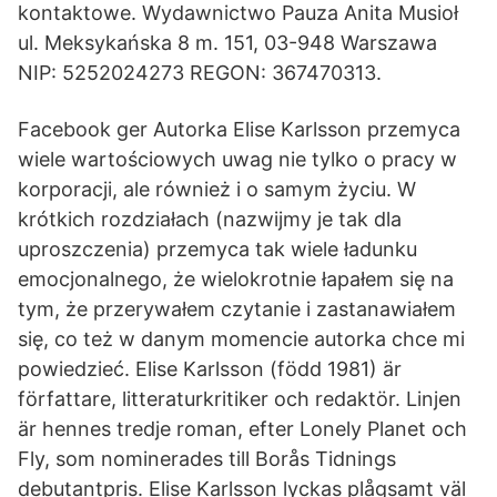
kontaktowe. Wydawnictwo Pauza Anita Musioł
ul. Meksykańska 8 m. 151, 03-948 Warszawa
NIP: 5252024273 REGON: 367470313.
Facebook ger Autorka Elise Karlsson przemyca
wiele wartościowych uwag nie tylko o pracy w
korporacji, ale również i o samym życiu. W
krótkich rozdziałach (nazwijmy je tak dla
uproszczenia) przemyca tak wiele ładunku
emocjonalnego, że wielokrotnie łapałem się na
tym, że przerywałem czytanie i zastanawiałem
się, co też w danym momencie autorka chce mi
powiedzieć. Elise Karlsson (född 1981) är
författare, litteraturkritiker och redaktör. Linjen
är hennes tredje roman, efter Lonely Planet och
Fly, som nominerades till Borås Tidnings
debutantpris. Elise Karlsson lyckas plågsamt väl