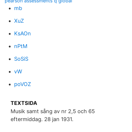
pearson assessments q global
mb
XuZ
KsAOn
nPtM
SoSiS
vW
poVOZ
TEXTSIDA
Musik samt sång av nr 2,5 och 65
eftermiddag. 28 jan 1931.