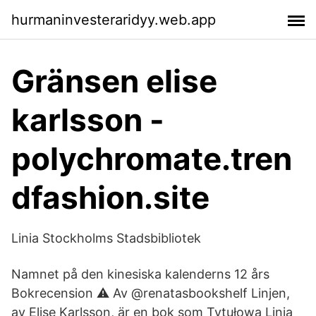
hurmaninvesteraridyy.web.app
Gränsen elise
karlsson -
polychromate.tren
dfashion.site
Linia Stockholms Stadsbibliotek
Namnet på den kinesiska kalenderns 12 års
Bokrecension ⚠️ Av @renatasbookshelf Linjen,
av Elise Karlsson, är en bok som Tytułowa Linia