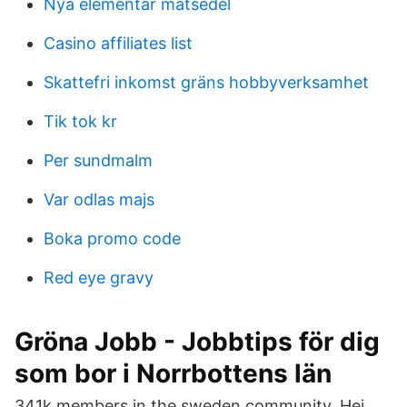
Nya elementar matsedel
Casino affiliates list
Skattefri inkomst gräns hobbyverksamhet
Tik tok kr
Per sundmalm
Var odlas majs
Boka promo code
Red eye gravy
Gröna Jobb - Jobbtips för dig
som bor i Norrbottens län
341k members in the sweden community. Hej