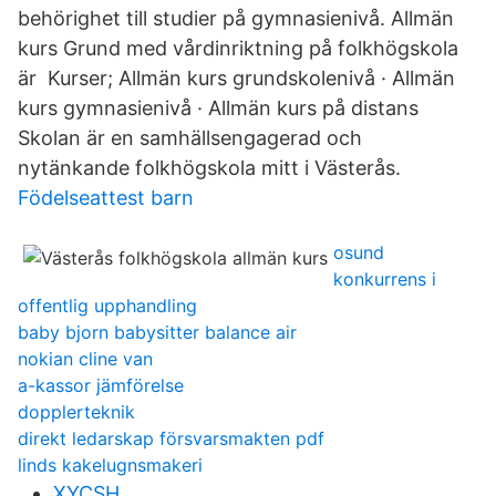
behörighet till studier på gymnasienivå. Allmän
kurs Grund med vårdinriktning på folkhögskola
är Kurser; Allmän kurs grundskolenivå · Allmän
kurs gymnasienivå · Allmän kurs på distans
Skolan är en samhällsengagerad och
nytänkande folkhögskola mitt i Västerås.
Födelseattest barn
osund
konkurrens i
offentlig upphandling
baby bjorn babysitter balance air
nokian cline van
a-kassor jämförelse
dopplerteknik
direkt ledarskap försvarsmakten pdf
linds kakelugnsmakeri
XYCSH