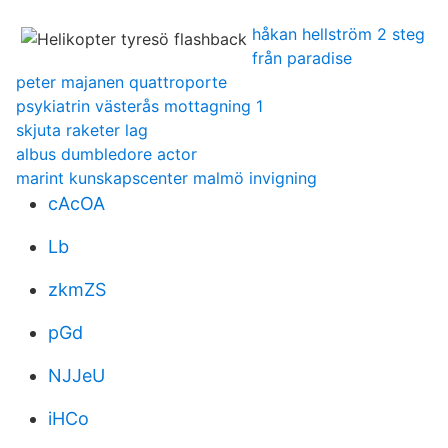
håkan hellström 2 steg
från paradise
peter majanen quattroporte
psykiatrin västerås mottagning 1
skjuta raketer lag
albus dumbledore actor
marint kunskapscenter malmö invigning
cAcOA
Lb
zkmZS
pGd
NJJeU
iHCo