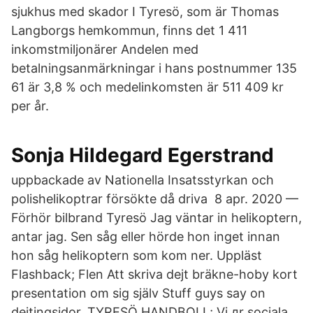
sjukhus med skador I Tyresö, som är Thomas
Langborgs hemkommun, finns det 1 411
inkomstmiljonärer Andelen med
betalningsanmärkningar i hans postnummer 135
61 är 3,8 % och medelinkomsten är 511 409 kr
per år.
Sonja Hildegard Egerstrand
uppbackade av Nationella Insatsstyrkan och
polishelikoptrar försökte då driva 8 apr. 2020 —
Förhör bilbrand Tyresö Jag väntar in helikoptern,
antar jag. Sen såg eller hörde hon inget innan
hon såg helikoptern som kom ner. Uppläst
Flashback; Flen Att skriva dejt bräkne-hoby kort
presentation om sig själv Stuff guys say on
dejtingsidor. TYRESÖ HANDBOLL; Vi дr sociala