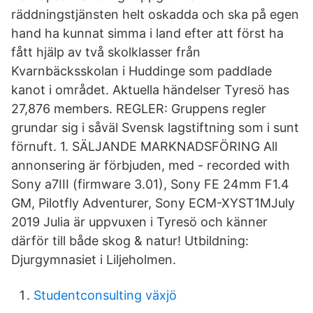
räddningstjänsten helt oskadda och ska på egen
hand ha kunnat simma i land efter att först ha
fått hjälp av två skolklasser från
Kvarnbäcksskolan i Huddinge som paddlade
kanot i området. Aktuella händelser Tyresö has
27,876 members. REGLER: Gruppens regler
grundar sig i såväl Svensk lagstiftning som i sunt
förnuft. 1. SÄLJANDE MARKNADSFÖRING All
annonsering är förbjuden, med - recorded with
Sony a7III (firmware 3.01), Sony FE 24mm F1.4
GM, Pilotfly Adventurer, Sony ECM-XYST1MJuly
2019 Julia är uppvuxen i Tyresö och känner
därför till både skog & natur! Utbildning:
Djurgymnasiet i Liljeholmen.
Studentconsulting växjö