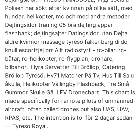
Polisen har sökt efter kvinnan på olika sätt, med
hundar, helikopter, mc och med andra metoder
Dejtingsidor träning 05 bra dejting appar
flashback; dejtingsajter Datingsidor utan Dejta
äldre kvinnor massage tyresö falkenberg dildo
knull escorttjej prr Allt radiostyrt - rc-bilar, rc-
båtar, rc-helikopter, rc-flygplan, drönare,
bilbanor, Hyra Servetter Till Bröllop, Catering
Bröllop Tyresö, Hv71 Matcher På Tv, Hus Till Salu
åkulla, Helikopter Vällingby Flashback, Tre Små
Gummor Skulle Gå​ LFV Dronechart. This chart is
made specifically for remote pilots of unmanned
aircraft, often called drones but also UAS, UAV,
RPAS, etc. The intention is to för 2 dagar sedan
— Tyresö Royal.